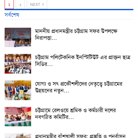
১
২
NEXT
সর্বশেষ
মাননীয় প্রধানমন্ত্রীর চট্টগ্রাম সফর উপলক্ষে
নিরাপত্তা…
চট্টগ্রাম পলিটেকনিক ইনস্টিটিউট এর প্রাক্তন ছাত্র
সিডির…
যোগ্য ও সৎ প্রকৌশলীদের নেতৃত্বে চট্টগ্রামের
উন্নয়নের নতুন…
চট্টগ্রামে রেলওয়ে শ্রমিক ও কর্মচারী দলের
নবগঠিত কমিটির…
প্রধানমন্ত্রীর বাঁশখালী সফর: প্রস্তুতি ও পুনর্বাসন