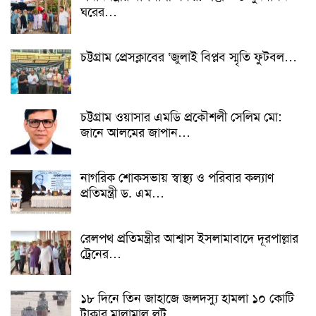
ঘরের…
চট্টগ্রাম প্রেসক্লাবের ‘জুলাই বিপ্লব স্মৃতি ফুটবল…
চট্টগ্রাম ওয়াসার এমডি প্রকৌশলী সেলিম মো:
জানে আলমের জাপান…
নাগরিক শোকসভায় স্বাস্থ্য ও পরিবার কল্যাণ
প্রতিমন্ত্রী ড. এম…
রেলপথ প্রতিমন্ত্রীর আশ্বাস ইসলামাবাদে দূরপাল্লার
ট্রেনের…
১৮ দিনে তিন জাহাজে জলদস্যু হামলা ১০ কোটি
টাকার মালামাল লুট…