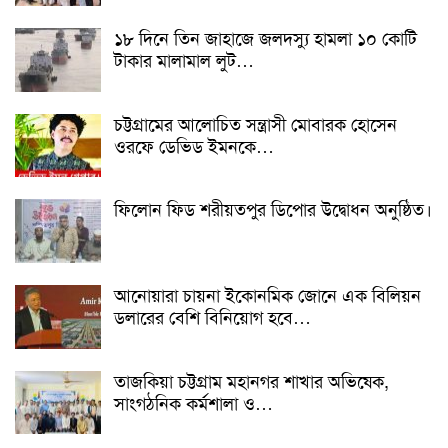
১৮ দিনে তিন জাহাজে জলদস্যু হামলা ১০ কোটি
টাকার মালামাল লুট…
চট্টগ্রামের আলোচিত সন্ত্রাসী মোবারক হোসেন
ওরফে ডেভিড ইমনকে…
ফিলোন ফিড শরীয়তপুর ডিপোর উদ্বোধন অনুষ্ঠিত।
আনোয়ারা চায়না ইকোনমিক জোনে এক বিলিয়ন
ডলারের বেশি বিনিয়োগ হবে…
তাজকিয়া চট্টগ্রাম মহানগর শাখার অভিষেক,
সাংগঠনিক কর্মশালা ও…