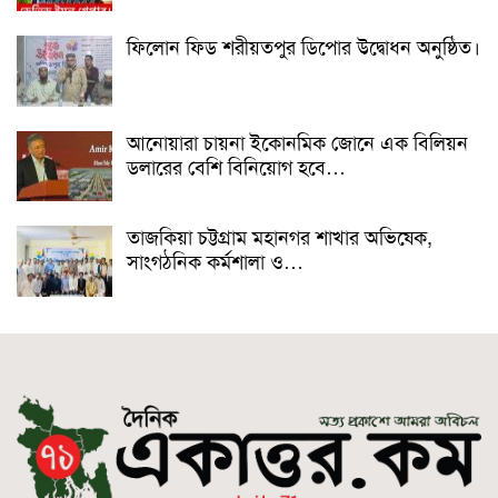
ফিলোন ফিড শরীয়তপুর ডিপোর উদ্বোধন অনুষ্ঠিত।
আনোয়ারা চায়না ইকোনমিক জোনে এক বিলিয়ন
ডলারের বেশি বিনিয়োগ হবে…
তাজকিয়া চট্টগ্রাম মহানগর শাখার অভিষেক,
সাংগঠনিক কর্মশালা ও…