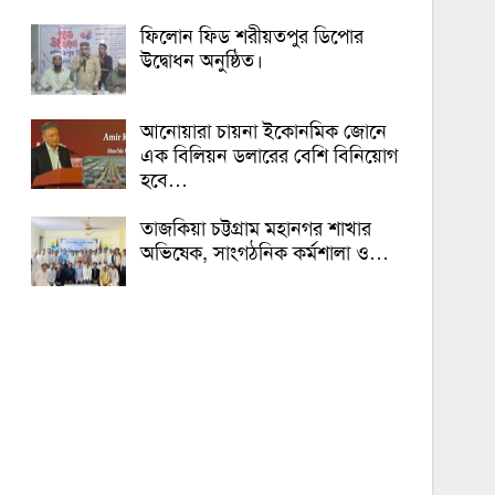
ফিলোন ফিড শরীয়তপুর ডিপোর
উদ্বোধন অনুষ্ঠিত।
আনোয়ারা চায়না ইকোনমিক জোনে
এক বিলিয়ন ডলারের বেশি বিনিয়োগ
হবে…
তাজকিয়া চট্টগ্রাম মহানগর শাখার
অভিষেক, সাংগঠনিক কর্মশালা ও…