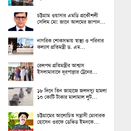
চট্টগ্রাম ওয়াসার এমডি প্রকৌশলী
সেলিম মো: জানে আলমের জাপান…
নাগরিক শোকসভায় স্বাস্থ্য ও পরিবার
কল্যাণ প্রতিমন্ত্রী ড. এম…
রেলপথ প্রতিমন্ত্রীর আশ্বাস
ইসলামাবাদে দূরপাল্লার ট্রেনের…
১৮ দিনে তিন জাহাজে জলদস্যু হামলা
১০ কোটি টাকার মালামাল লুট…
চট্টগ্রামের আলোচিত সন্ত্রাসী মোবারক
হোসেন ওরফে ডেভিড ইমনকে…