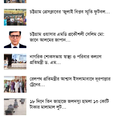
চট্টগ্রাম প্রেসক্লাবের ‘জুলাই বিপ্লব স্মৃতি ফুটবল…
চট্টগ্রাম ওয়াসার এমডি প্রকৌশলী সেলিম মো:
জানে আলমের জাপান…
নাগরিক শোকসভায় স্বাস্থ্য ও পরিবার কল্যাণ
প্রতিমন্ত্রী ড. এম…
রেলপথ প্রতিমন্ত্রীর আশ্বাস ইসলামাবাদে দূরপাল্লার
ট্রেনের…
১৮ দিনে তিন জাহাজে জলদস্যু হামলা ১০ কোটি
টাকার মালামাল লুট…