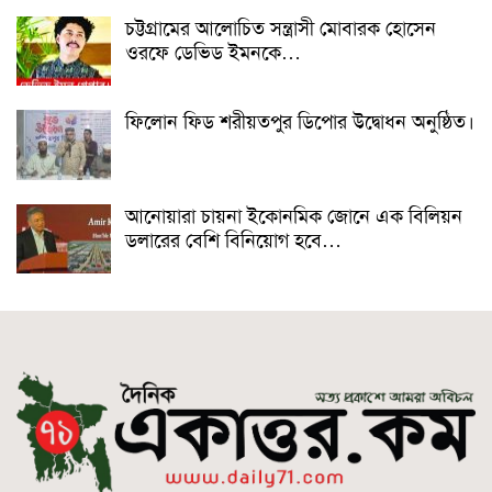
চট্টগ্রামের আলোচিত সন্ত্রাসী মোবারক হোসেন
ওরফে ডেভিড ইমনকে…
ফিলোন ফিড শরীয়তপুর ডিপোর উদ্বোধন অনুষ্ঠিত।
আনোয়ারা চায়না ইকোনমিক জোনে এক বিলিয়ন
ডলারের বেশি বিনিয়োগ হবে…