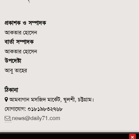
প্রকাশক ও সম্পাদক
আকতার হোসেন
বার্তা সম্পাদক
আকতার হোসেন
উপদেষ্টা
আবু তাহের
ঠিকানা
আমবাগান মসজিদ মার্কেট, খুলশী, চট্টগ্রাম।
যোগাযোগ: ০১৮১৯৮৩২৭৬৮
news@daily71.com
×