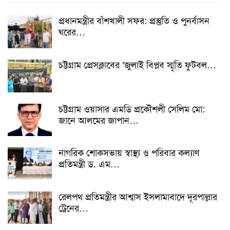
প্রধানমন্ত্রীর বাঁশখালী সফর: প্রস্তুতি ও পুনর্বাসন
ঘরের…
চট্টগ্রাম প্রেসক্লাবের ‘জুলাই বিপ্লব স্মৃতি ফুটবল…
চট্টগ্রাম ওয়াসার এমডি প্রকৌশলী সেলিম মো:
জানে আলমের জাপান…
নাগরিক শোকসভায় স্বাস্থ্য ও পরিবার কল্যাণ
প্রতিমন্ত্রী ড. এম…
রেলপথ প্রতিমন্ত্রীর আশ্বাস ইসলামাবাদে দূরপাল্লার
ট্রেনের…