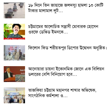
১৮ দিনে তিন জাহাজে জলদস্যু হামলা ১০ কোটি
টাকার মালামাল লুট…
চট্টগ্রামের আলোচিত সন্ত্রাসী মোবারক হোসেন
ওরফে ডেভিড ইমনকে…
ফিলোন ফিড শরীয়তপুর ডিপোর উদ্বোধন অনুষ্ঠিত।
আনোয়ারা চায়না ইকোনমিক জোনে এক বিলিয়ন
ডলারের বেশি বিনিয়োগ হবে…
তাজকিয়া চট্টগ্রাম মহানগর শাখার অভিষেক,
সাংগঠনিক কর্মশালা ও…