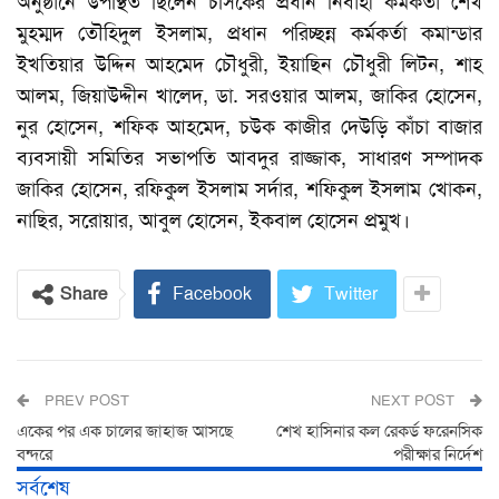
অনুষ্ঠানে উপস্থিত ছিলেন চসিকের প্রধান নির্বাহী কর্মকর্তা শেখ
মুহম্মদ তৌহিদুল ইসলাম, প্রধান পরিচ্ছন্ন কর্মকর্তা কমান্ডার
ইখতিয়ার উদ্দিন আহমেদ চৌধুরী, ইয়াছিন চৌধুরী লিটন, শাহ
আলম, জিয়াউদ্দীন খালেদ, ডা. সরওয়ার আলম, জাকির হোসেন,
নুর হোসেন, শফিক আহমেদ, চউক কাজীর দেউড়ি কাঁচা বাজার
ব্যবসায়ী সমিতির সভাপতি আবদুর রাজ্জাক, সাধারণ সম্পাদক
জাকির হোসেন, রফিকুল ইসলাম সর্দার, শফিকুল ইসলাম খোকন,
নাছির, সরোয়ার, আবুল হোসেন, ইকবাল হোসেন প্রমুখ।
Share
Facebook
Twitter
PREV POST
NEXT POST
একের পর এক চালের জাহাজ আসছে
শেখ হাসিনার কল রেকর্ড ফরেনসিক
বন্দরে
পরীক্ষার নির্দেশ
সর্বশেষ