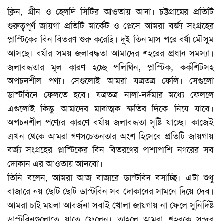
ক্লিন, গ্রীন ও হেলদি সিটির আওতায় আনা। চট্টগ্রামের প্রতিটি
গুরুত্বপূর্ণ জায়গা প্রতিটি মার্কেট ও প্লেসে আমরা বর্জ্য সংগ্রহের
প্লাস্টিকের বিন বিতরণ শুরু করেছি। দুই-তিন মাস পরে বর্ষা মৌসুম
আসছে। বর্ষার সময় জলাবদ্ধতা আমাদের শহরের প্রধান সমস্যা।
জলাবদ্ধতার মূল কারণ হচ্ছে পলিথিন, প্লাস্টিক, কর্কশিটসহ
অপচনশীল পণ্য। সেগুলোই আমরা যত্রতত্র ফেলি। সেগুলো
ডাস্টবিনে ফেলতে হবে। যত্রতত্র নালা-নর্দমার মধ্যে ফেললে
এগুলোই কিন্তু আমাদের মারাত্মক ক্ষতির দিকে নিয়ে যাবে।
অপচনশীল পণ্যের কারণে বর্ষায় জলাবদ্ধতা সৃষ্টি যাচ্ছে। কাজেই
এখন থেকে আমরা গণসচেতনতার অংশ হিসেবে প্রতিটি জায়গায়
বর্জ্য সংগ্রহের প্লাস্টিকের বিন বিতরণের পাশাপাশি নগরের সব
দোকান এর আওতায় আনবো।
তিনি বলেন, আমরা আজ বাজারে ডাস্টবিন বসাচ্ছি। এটা শুধু
বাজারে নয় ছোট ছোট ডাস্টবিন সব দোকানের সামনে দিয়ে দেব।
আমরা চাই ময়লা আবর্জনা সবাই খোলা জায়গায় না ফেলে সুনির্দিষ্ট
ডাস্টবিনগুলোতে যাতে ফেলেন। তাহলে আমরা শহরকে সুন্দর