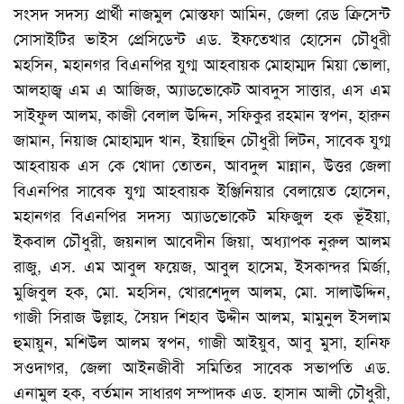
সংসদ সদস্য প্রার্থী নাজমুল মোস্তফা আমিন, জেলা রেড ক্রিসেন্ট
সোসাইটির ভাইস প্রেসিডেন্ট এড. ইফতেখার হোসেন চৌধুরী
মহসিন, মহানগর বিএনপির যুগ্ম আহবায়ক মোহাম্মদ মিয়া ভোলা,
আলহাজ্ব এম এ আজিজ, অ্যাডভোকেট আবদুস সাত্তার, এস এম
সাইফুল আলম, কাজী বেলাল উদ্দিন, সফিকুর রহমান স্বপন, হারুন
জামান, নিয়াজ মোহাম্মদ খান, ইয়াছিন চৌধুরী লিটন, সাবেক যুগ্ম
আহবায়ক এস কে খোদা তোতন, আবদুল মান্নান, উত্তর জেলা
বিএনপির সাবেক যুগ্ম আহবায়ক ইঞ্জিনিয়ার বেলায়েত হোসেন,
মহানগর বিএনপির সদস্য অ্যাডভোকেট মফিজুল হক ভূঁইয়া,
ইকবাল চৌধুরী, জয়নাল আবেদীন জিয়া, অধ্যাপক নুরুল আলম
রাজু, এস. এম আবুল ফয়েজ, আবুল হাসেম, ইসকান্দর মির্জা,
মুজিবুল হক, মো. মহসিন, খোরশেদুল আলম, মো. সালাউদ্দিন,
গাজী সিরাজ উল্লাহ, সৈয়দ শিহাব উদ্দীন আলম, মামুনুল ইসলাম
হুমায়ুন, মশিউল আলম স্বপন, গাজী আইয়ুব, আবু মুসা, হানিফ
সওদাগর, জেলা আইনজীবী সমিতির সাবেক সভাপতি এড.
এনামুল হক, বর্তমান সাধারণ সম্পাদক এড. হাসান আলী চৌধুরী,