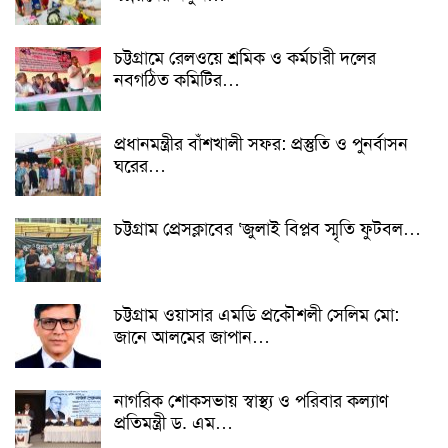
চট্টগ্রামে রেলওয়ে শ্রমিক ও কর্মচারী দলের
নবগঠিত কমিটির…
প্রধানমন্ত্রীর বাঁশখালী সফর: প্রস্তুতি ও পুনর্বাসন
ঘরের…
চট্টগ্রাম প্রেসক্লাবের ‘জুলাই বিপ্লব স্মৃতি ফুটবল…
চট্টগ্রাম ওয়াসার এমডি প্রকৌশলী সেলিম মো:
জানে আলমের জাপান…
নাগরিক শোকসভায় স্বাস্থ্য ও পরিবার কল্যাণ
প্রতিমন্ত্রী ড. এম…