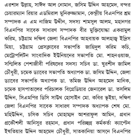
এরশাদ উল্লাহ, সাঈদ আল নোমান, জসিম উদ্দিন আহমেদ, বন্দর
চেয়ারম্যান রিয়ার এডমিরাল মুনিরুজ্জামান, কেন্দ্রীয় বিএনপির শ্রম
সম্পাদক এ এম নাজিম উদ্দীন, সদস্য শামসুল আলম, মহানগর
বিএনপির সাবেক সাধারণ সম্পাদক বীর মুক্তিযোদ্ধা একরামুল
করিম, চট্টগ্রাম দক্ষিণ জেলা বিএনপির আহবায়ক আলহাজ্ব ইদ্রিস
মিয়া, চট্টগ্রাম প্রেসক্লাবের সভাপতি জাহিদুল করিম কচি,
মেট্রোপলিটন সাংবাদিক ইউনিয়নের সভাপতি মো. শাহনওয়াজ,
সন্মিলিত পেশাজীবী পরিষদের সদস্য সচিব ডা. খুরশীদ জামিল
চৌধুরী, চমেক ড্যাবের সভাপতি অধ্যাপক ডা. জসিম উদ্দিন, জেলা
ড্যাবের সভাপতি অধ্যাপক ডা. তমিজ উদ্দিন আহমেদ মানিক,
চমেক হাসপাতালের পরিচালক বিগ্রেডিয়ার জেনারেল ডা. তসলিম
উদ্দিন, সিএমপির ডিসি সাউথ হোসাইন মো. কবির ভূইয়া, দক্ষিণ
জেলা বিএনপির সাবেক সাধারণ সম্পাদক অধ্যাপক শেখ মো.
মহিউদ্দিন, চসিক সচিব মোহাম্মদ আশরাফুল আমিন, প্রধান
প্রকৌশলী আনিসুর রহমান, প্রধান পরিচ্ছন্ন কর্মকর্তা ক্যাপ্টেন
ইখতিয়ার উদ্দিন আহমেদ চৌধুরী, সাতকানিয়া আসনে বিএনপির