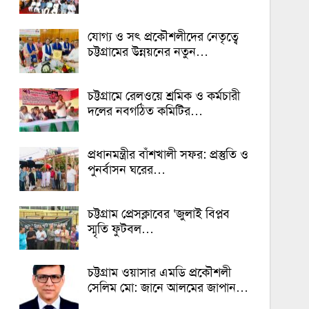
যোগ্য ও সৎ প্রকৌশলীদের নেতৃত্বে
চট্টগ্রামের উন্নয়নের নতুন…
চট্টগ্রামে রেলওয়ে শ্রমিক ও কর্মচারী
দলের নবগঠিত কমিটির…
প্রধানমন্ত্রীর বাঁশখালী সফর: প্রস্তুতি ও
পুনর্বাসন ঘরের…
চট্টগ্রাম প্রেসক্লাবের ‘জুলাই বিপ্লব
স্মৃতি ফুটবল…
চট্টগ্রাম ওয়াসার এমডি প্রকৌশলী
সেলিম মো: জানে আলমের জাপান…