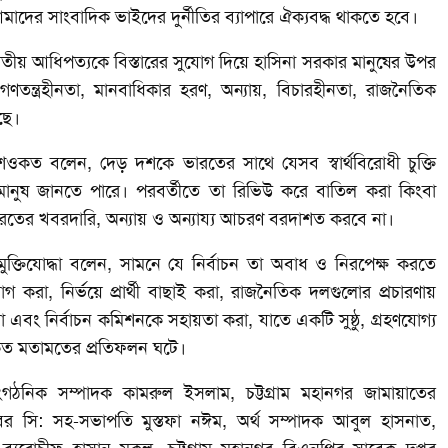
দের সাংবাদিক ভাইদের দুর্নীতির ব্যাপারে ঐক্যবদ্ধ থাকতে হবে।
ভারতীয় আধিপত্যকে বিস্তারের সুযোগ দিয়ে হাসিনা সরকার মানুষের উপর
 গণতন্ত্রহীনতা, মানবাধিকার হরণ, অন্যায়, বিচারহীনতা, রাজনৈতিক
ছে।
রী শওকত বলেন, দেড় দশকে ভারতের সাথে যেসব স্বার্থবিরোধী চুক্তি
মানুষ জানতে পারে। পরবর্তীতে তা রিভিউ করে বাতিল করা কিংবা
তের খবরদারি, অন্যায় ও অন্যায্য আচরণ বরদাশত করবে না।
মুক্তিযোদ্ধা বলেন, সামনে যে নির্বাচন তা অবাধ ও নিরপেক্ষ করতে
রা, নির্ভয়ে প্রার্থী বাছাই করা, রাজনৈতিক দলগুলোর প্রচারণায়
রা এবং নির্বাচন কমিশনকে সহায়তা করা, যাতে একটি সুষ্ঠু, গ্রহণযোগ্য
রকৃত মতামতের প্রতিফলন ঘটে।
াংগঠনিক সম্পাদক কামরুল ইসলাম, চট্টগ্রাম মহানগর জামায়াতের
ক্লাবের সি: সহ-সভাপতি মুস্তফা নঈম, অর্থ সম্পাদক আবুল হাসনাত,