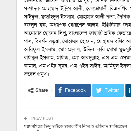
ইঞ্জিনিয়ার জাবেদ আবছার চৌধুরী, দৈনিক দিনকালের ব
সম্পাদক মোহাম্মদ ইদ্রিস আলী, কোতোয়ালী বিএনপির 
সাইফুল, মুজাহিদুল ইসলাম, মোহাম্মদ আলী পাশা, দৈনিক
বজলুল হক, অধ্যাপক খোরশেদ আলম. ইঞ্জিনিয়ার জামাল 
আনোয়ার হোসেন লিপু, বাংলাদেশ জাহাজী শ্রমিক ফেডারেশন
পাল, বিদর্শন বড়ুয়া, মোহাম্মদ হোসেন, মোহাম্মদ বশির 
আরিফুল ইসলাম, মো: হেলাল, উদ্দিন, কবি সোমা মুভসুদ্দি
রফিকুল ইসলাম, মফিজ, মো: আবদুল্লাহ, এস এম ওসমান
কামাল, এম এইচ সুমন, এম এইস সাঈদ, আমিনুল ইসলাম ম
রুবেল প্রমুখ।
Share
Facebook
Twitter
PREV POST
ময়মনসিংহে হিন্দু ভাইকে হত্যার তীব্র নিন্দা ও প্রতিবাদ জানিয়েছেন