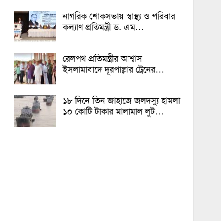
নাগরিক শোকসভায় স্বাস্থ্য ও পরিবার
কল্যাণ প্রতিমন্ত্রী ড. এম…
রেলপথ প্রতিমন্ত্রীর আশ্বাস
ইসলামাবাদে দূরপাল্লার ট্রেনের…
১৮ দিনে তিন জাহাজে জলদস্যু হামলা
১০ কোটি টাকার মালামাল লুট…