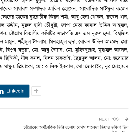
্যুরোচীফ হাসান মুকুল, চট্টগ্রাম মহানগর বিএনপির সাবেক দপ্তর
সাবেক সাধারণ সম্পাদক জাকির হোসেন, সাংবাদিক সাইফুর রহমান
 ভোরের ডাকের ব্যুরোচীফ কিরন শর্মা, আবু হেনা খোকন, রুবেল খান,
উদ্দীন, নুরুল হাদী চৌধুরী, জাপা নেতা কামাল উদ্দিন আহম্মদ,
, চট্টগ্রাম বিভাগীয় কমিটির সভাপতি এস এম নুরুল হুদা, বিশ্বজিৎ
আল মামুন, শহীদুল ইসলাম, মিনহাজুল হুদা, রোকন উদ্দিন আহমদ, মো:
, বিপ্লব বড়ুয়া, মো: আবু তৈয়ব, মো: মুহিববুল্লাহ, মুহাম্মদ আজাদ,
 ছিদ্দিকী, নীল কমল, মিলন চাকতাই, ছৈয়দুল আলম, মো: ছরোয়ার
ামুন, প্রিয়াংকা, মো: আসিফ ইকবাল, মো: জোবাইর, নূর মোহাম্মদ
Linkedin
NEXT POST
চট্টগ্রামের অর্থনৈতিক ভিত্তি রচনায় বেগম খালেদা জিয়ার ভূমিকা ছিল