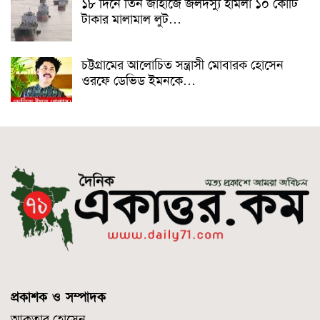
১৮ দিনে তিন জাহাজে জলদস্যু হামলা ১০ কোটি
টাকার মালামাল লুট…
চট্টগ্রামের আলোচিত সন্ত্রাসী মোবারক হোসেন
ওরফে ডেভিড ইমনকে…
প্রকাশক ও সম্পাদক
আকতার হোসেন