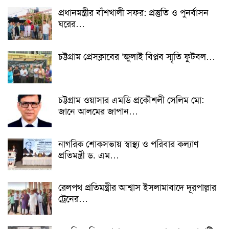
প্রধানমন্ত্রীর বাঁশখালী সফর: প্রস্তুতি ও পুনর্বাসন
ঘরের…
চট্টগ্রাম প্রেসক্লাবের ‘জুলাই বিপ্লব স্মৃতি ফুটবল…
চট্টগ্রাম ওয়াসার এমডি প্রকৌশলী সেলিম মো:
জানে আলমের জাপান…
নাগরিক শোকসভায় স্বাস্থ্য ও পরিবার কল্যাণ
প্রতিমন্ত্রী ড. এম…
রেলপথ প্রতিমন্ত্রীর আশ্বাস ইসলামাবাদে দূরপাল্লার
ট্রেনের…