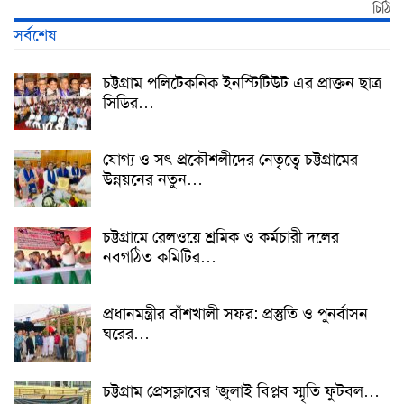
চিঠি
সর্বশেষ
চট্টগ্রাম পলিটেকনিক ইনস্টিটিউট এর প্রাক্তন ছাত্র
সিডির…
যোগ্য ও সৎ প্রকৌশলীদের নেতৃত্বে চট্টগ্রামের
উন্নয়নের নতুন…
চট্টগ্রামে রেলওয়ে শ্রমিক ও কর্মচারী দলের
নবগঠিত কমিটির…
প্রধানমন্ত্রীর বাঁশখালী সফর: প্রস্তুতি ও পুনর্বাসন
ঘরের…
চট্টগ্রাম প্রেসক্লাবের ‘জুলাই বিপ্লব স্মৃতি ফুটবল…