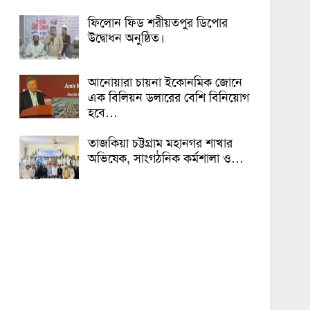
ফিলোন ফিড শরীয়তপুর ডিপোর
উদ্বোধন অনুষ্ঠিত।
আনোয়ারা চায়না ইকোনমিক জোনে
এক বিলিয়ন ডলারের বেশি বিনিয়োগ
হবে…
তাজকিয়া চট্টগ্রাম মহানগর শাখার
অভিষেক, সাংগঠনিক কর্মশালা ও…