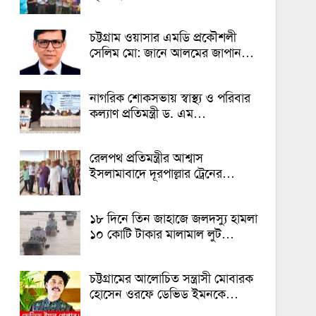
চট্টগ্রাম ওয়াসার এমডি প্রকৌশলী
সেলিম মো: জানে আলমের জাপান…
নাগরিক শোকসভায় স্বাস্থ্য ও পরিবার
কল্যাণ প্রতিমন্ত্রী ড. এম…
রেলপথ প্রতিমন্ত্রীর আশ্বাস
ইসলামাবাদে দূরপাল্লার ট্রেনের…
১৮ দিনে তিন জাহাজে জলদস্যু হামলা
১০ কোটি টাকার মালামাল লুট…
চট্টগ্রামের আলোচিত সন্ত্রাসী মোবারক
হোসেন ওরফে ডেভিড ইমনকে…