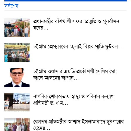
সর্বশেষ
প্রধানমন্ত্রীর বাঁশখালী সফর: প্রস্তুতি ও পুনর্বাসন
ঘরের…
চট্টগ্রাম প্রেসক্লাবের ‘জুলাই বিপ্লব স্মৃতি ফুটবল…
চট্টগ্রাম ওয়াসার এমডি প্রকৌশলী সেলিম মো:
জানে আলমের জাপান…
নাগরিক শোকসভায় স্বাস্থ্য ও পরিবার কল্যাণ
প্রতিমন্ত্রী ড. এম…
রেলপথ প্রতিমন্ত্রীর আশ্বাস ইসলামাবাদে দূরপাল্লার
ট্রেনের…